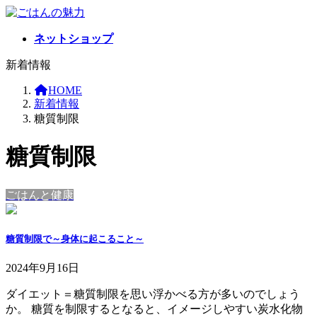
コ
ナ
ン
ビ
ネットショップ
テ
ゲ
ン
ー
新着情報
ツ
シ
へ
ョ
HOME
ス
ン
新着情報
キ
に
糖質制限
ッ
移
プ
動
糖質制限
ごはんと健康
糖質制限で～身体に起こること～
2024年9月16日
ダイエット＝糖質制限を思い浮かべる方が多いのでしょう
か。 糖質を制限するとなると、イメージしやすい炭水化物