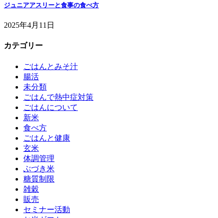
ジュニアアスリーと食事の食べ方
2025年4月11日
カテゴリー
ごはんとみそ汁
腸活
未分類
ごはんで熱中症対策
ごはんについて
新米
食べ方
ごはんと健康
玄米
体調管理
ぶづき米
糖質制限
雑穀
販売
セミナー活動