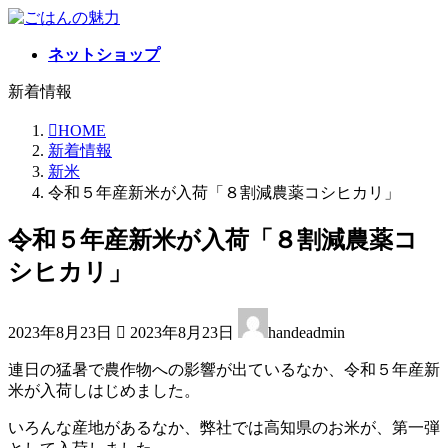
コ
ナ
ン
ビ
ネットショップ
テ
ゲ
ン
ー
新着情報
ツ
シ
へ
ョ
HOME
ス
ン
新着情報
キ
に
新米
ッ
移
令和５年産新米が入荷「８割減農薬コシヒカリ」
プ
動
令和５年産新米が入荷「８割減農薬コ
シヒカリ」
最
2023年8月23日
2023年8月23日
handeadmin
終
更
連日の猛暑で農作物への影響が出ているなか、令和５年産新
新
米が入荷しはじめました。
日
時
いろんな産地があるなか、弊社では高知県のお米が、第一弾
: