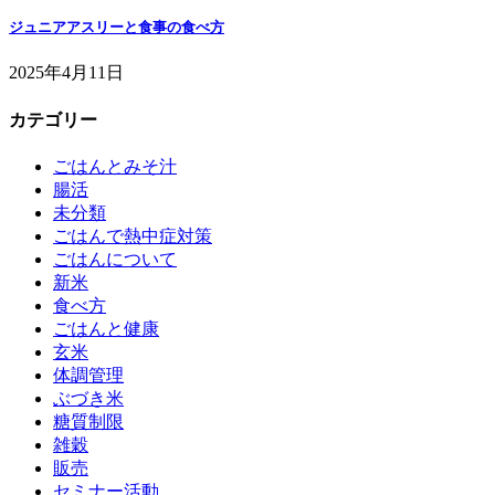
ジュニアアスリーと食事の食べ方
2025年4月11日
カテゴリー
ごはんとみそ汁
腸活
未分類
ごはんで熱中症対策
ごはんについて
新米
食べ方
ごはんと健康
玄米
体調管理
ぶづき米
糖質制限
雑穀
販売
セミナー活動