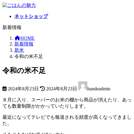
コ
ナ
ン
ビ
ネットショップ
テ
ゲ
ン
ー
新着情報
ツ
シ
へ
ョ
HOME
ス
ン
新着情報
キ
に
新米
ッ
移
令和の米不足
プ
動
令和の米不足
最
2024年8月23日
2024年8月23日
handeadmin
終
更
８月に入り、スーパーのお米の棚から商品が消えたり、あっ
新
ても数量制限がかかっていたりします。
日
時
最近になってテレビでも報道される頻度が高くなってきまし
:
た。