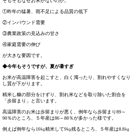
そもそもなぜお米がないのか。
①昨年の猛暑、雨不足による品質の低下
②インバウンド需要
③農業政策の見込みの甘さ
④家庭需要の伸び
が大きな要因です。
◆今年もそうですが、夏が暑すぎ
お米が高温障害を起こすと、白く濁ったり、割れやすくなり
し質が下がります。
精米し糠の部分をけずり、割れ米などを取り除いた割合を
「歩留まり」と言います。
高温障害のお米は歩留まりが悪く、例年なら歩留まり89～
90％のところ、５年産は86～88％が多かった様です。
例えば例年なら10㎏精米して9㎏残るところ、５年産は8.8㎏