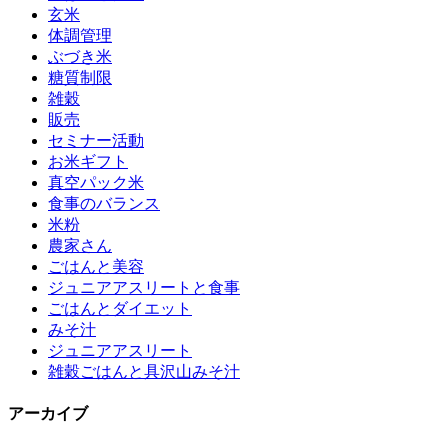
玄米
体調管理
ぶづき米
糖質制限
雑穀
販売
セミナー活動
お米ギフト
真空パック米
食事のバランス
米粉
農家さん
ごはんと美容
ジュニアアスリートと食事
ごはんとダイエット
みそ汁
ジュニアアスリート
雑穀ごはんと具沢山みそ汁
アーカイブ