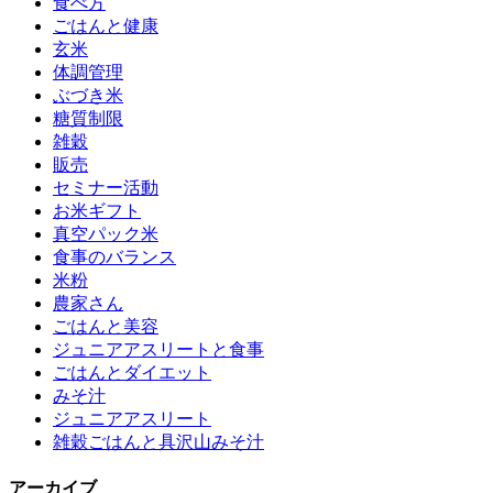
食べ方
ごはんと健康
玄米
体調管理
ぶづき米
糖質制限
雑穀
販売
セミナー活動
お米ギフト
真空パック米
食事のバランス
米粉
農家さん
ごはんと美容
ジュニアアスリートと食事
ごはんとダイエット
みそ汁
ジュニアアスリート
雑穀ごはんと具沢山みそ汁
アーカイブ