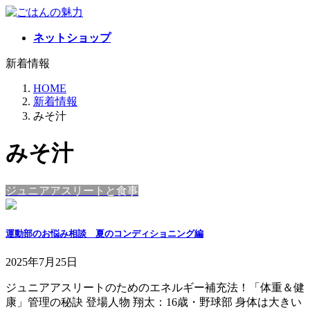
コ
ナ
ン
ビ
ネットショップ
テ
ゲ
ン
ー
新着情報
ツ
シ
へ
ョ
HOME
ス
ン
新着情報
キ
に
みそ汁
ッ
移
プ
動
みそ汁
ジュニアアスリートと食事
運動部のお悩み相談 夏のコンディショニング編
2025年7月25日
ジュニアアスリートのためのエネルギー補充法！「体重＆健
康」管理の秘訣 登場人物 翔太：16歳・野球部 身体は大きい